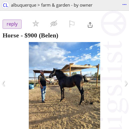
...
CL
albuquerque > farm & garden - by owner
⚐

reply
Horse
-
$900
(Belen)
‹
›