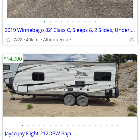
•
•
•
•
•
•
•
•
•
•
2019 Winnebago 32' Class C, Sleeps 8, 2 Slides, Under 40K Miles
7/28
40k mi
Albuquerque
$14,000
•
•
•
•
•
•
•
•
•
•
•
•
•
•
•
•
•
•
Jayco Jay Flight 212QBW Baja