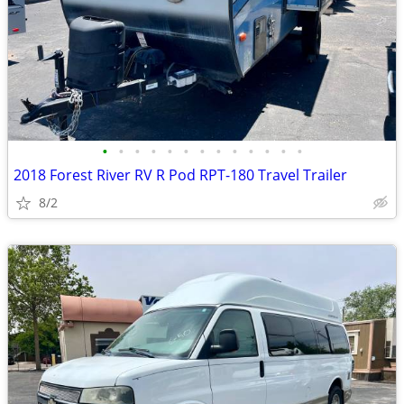
•
•
•
•
•
•
•
•
•
•
•
•
•
2018 Forest River RV R Pod RPT-180 Travel Trailer
8/2