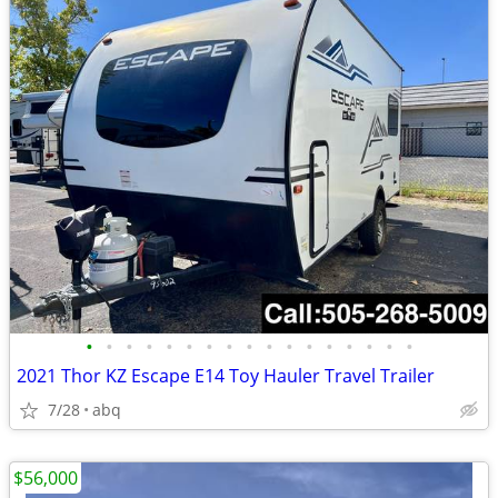
•
•
•
•
•
•
•
•
•
•
•
•
•
•
•
•
•
2021 Thor KZ Escape E14 Toy Hauler Travel Trailer
7/28
abq
$56,000