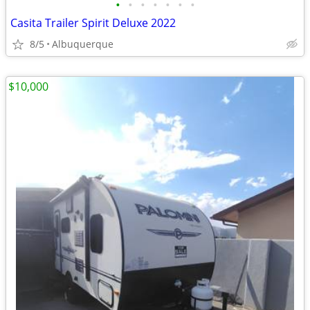
•
•
•
•
•
•
•
Casita Trailer Spirit Deluxe 2022
8/5
Albuquerque
$10,000