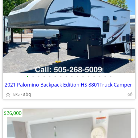
•
•
•
•
•
•
•
•
•
•
•
•
•
•
•
•
2021 Palomino Backpack Edition HS 8801Truck Camper
8/5
abq
$26,000