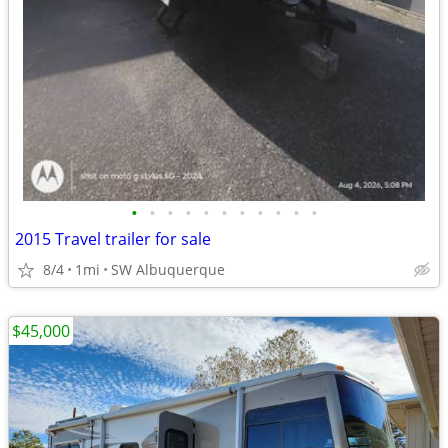
•
•
•
•
•
•
•
•
•
•
•
2015 Travel trailer for sale
8/4
1mi
SW Albuquerque
$45,000