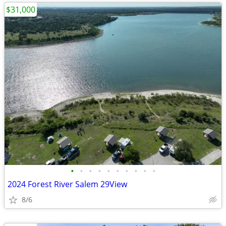
$31,000
•
•
•
•
•
•
•
•
•
•
2024 Forest River Salem 29View
8/6