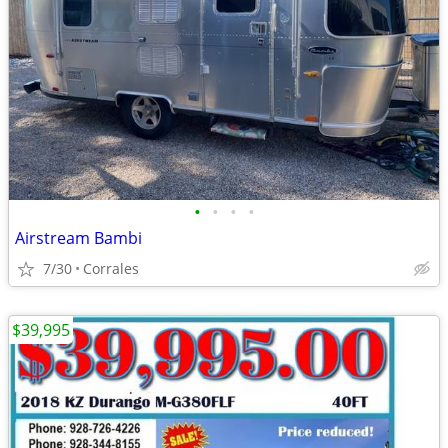
•
•
•
•
Airstream Bambi
7/30
Corrales
$39,995