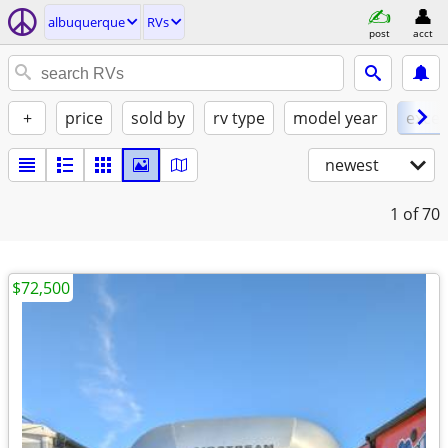
albuquerque
RVs
post
acct
+
price
sold by
rv type
model year
excel
newest
1
of 70
$72,500