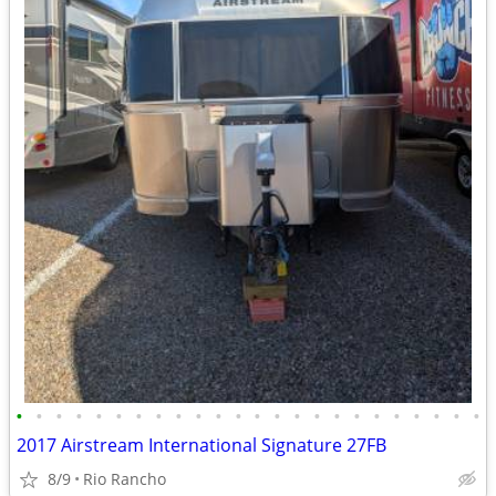
•
•
•
•
•
•
•
•
•
•
•
•
•
•
•
•
•
•
•
•
•
•
•
•
2017 Airstream International Signature 27FB
8/9
Rio Rancho