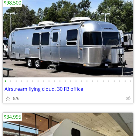
$98,500
•
•
•
•
•
•
•
•
•
•
•
•
•
•
•
•
•
•
•
•
•
•
•
•
Airstream flying cloud, 30 FB office
8/6
$34,995