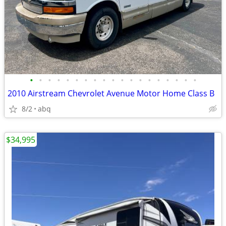
•
•
•
•
•
•
•
•
•
•
•
•
•
•
•
•
•
•
•
2010 Airstream Chevrolet Avenue Motor Home Class B
8/2
abq
$34,995