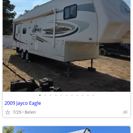
•
•
•
•
•
•
•
•
•
•
•
2009 Jayco Eagle
7/29
Belen