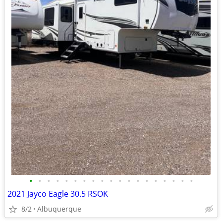
•
•
•
•
•
•
•
•
•
•
•
•
•
•
•
•
•
•
•
2021 Jayco Eagle 30.5 RSOK
8/2
Albuquerque