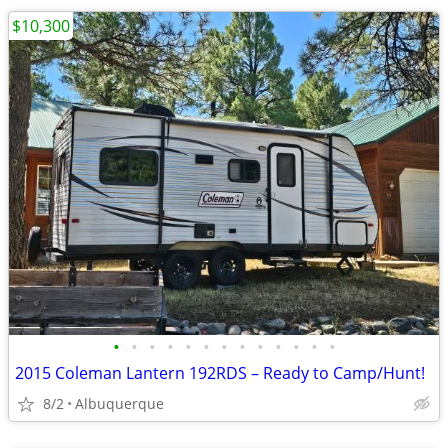
$10,300
•
•
•
•
•
•
•
•
•
•
•
•
•
2015 Coleman Lantern 192RDS – Ready to Camp/Hunt!
8/2
Albuquerque