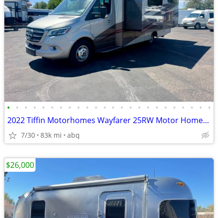
•
•
•
•
•
•
•
•
•
•
•
•
•
•
•
•
•
•
•
•
•
•
•
•
2022 Tiffin Motorhomes Wayfarer 25RW Motor Home Class C
7/30
83k mi
abq
$26,000