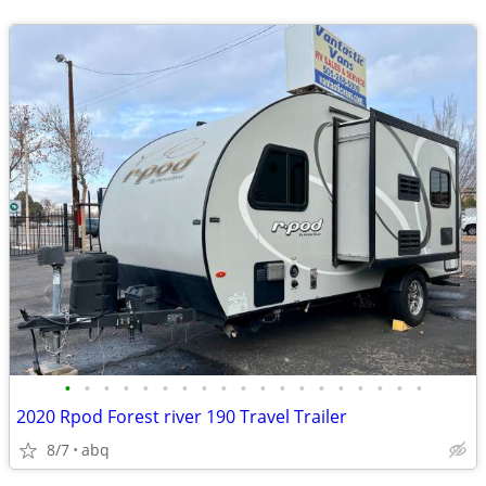
•
•
•
•
•
•
•
•
•
•
•
•
•
•
•
•
•
•
•
2020 Rpod Forest river 190 Travel Trailer
8/7
abq