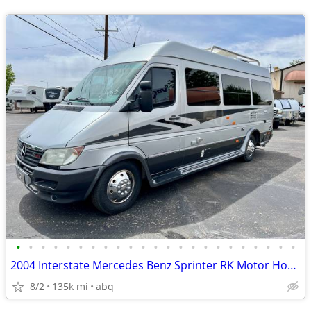
•
•
•
•
•
•
•
•
•
•
•
•
•
•
•
•
•
•
•
•
•
•
•
2004 Interstate Mercedes Benz Sprinter RK Motor Home Class B
8/2
135k mi
abq