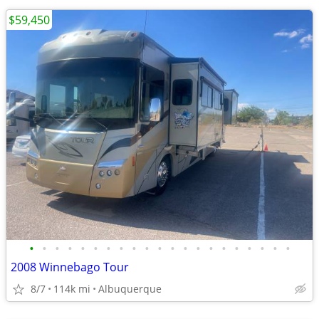
$59,450
•
•
•
•
•
•
•
•
•
•
•
•
•
•
•
•
•
•
•
•
•
2008 Winnebago Tour
8/7
114k mi
Albuquerque