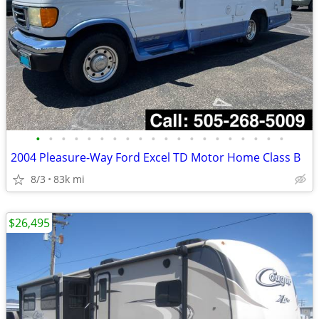
•
•
•
•
•
•
•
•
•
•
•
•
•
•
•
•
•
•
•
•
2004 Pleasure-Way Ford Excel TD Motor Home Class B
8/3
83k mi
$26,495