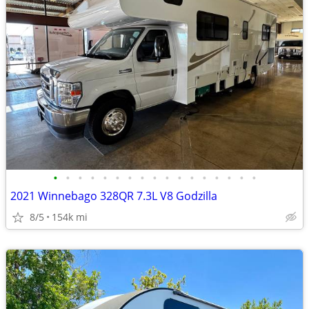
•
•
•
•
•
•
•
•
•
•
•
•
•
•
•
•
•
2021 Winnebago 328QR 7.3L V8 Godzilla
8/5
154k mi