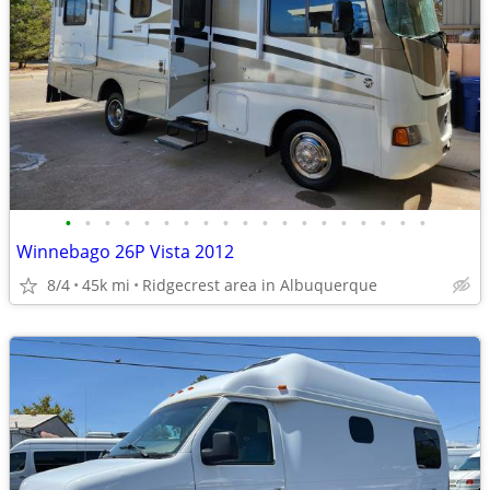
•
•
•
•
•
•
•
•
•
•
•
•
•
•
•
•
•
•
•
Winnebago 26P Vista 2012
8/4
45k mi
Ridgecrest area in Albuquerque