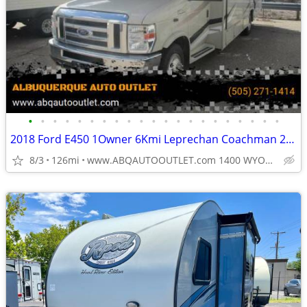
•
•
•
•
•
•
•
•
•
•
•
•
•
•
•
•
•
•
•
•
•
2018 Ford E450 1Owner 6Kmi Leprechan Coachman 240 FS Finance trades OK
8/3
126mi
www.ABQAUTOOUTLET.com 1400 WYOMING BLVD NE ALBUQUERQUE, NM