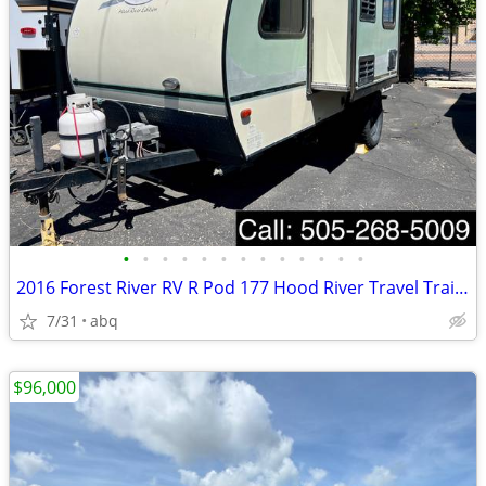
•
•
•
•
•
•
•
•
•
•
•
•
•
2016 Forest River RV R Pod 177 Hood River Travel Trailer
7/31
abq
$96,000