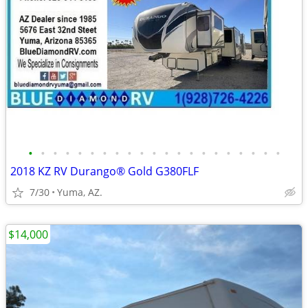
•
•
•
•
•
•
•
•
•
•
•
•
•
•
•
•
•
•
•
•
•
2018 KZ RV Durango® Gold G380FLF
7/30
Yuma, AZ.
$14,000