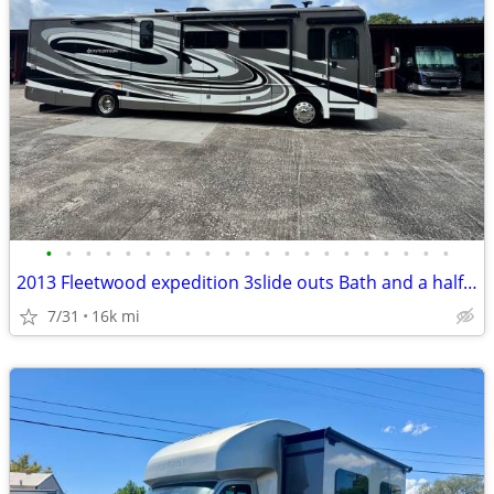
•
•
•
•
•
•
•
•
•
•
•
•
•
•
•
•
•
•
•
•
•
2013 Fleetwood expedition 3slide outs Bath and a half 16k miles diesel
7/31
16k mi