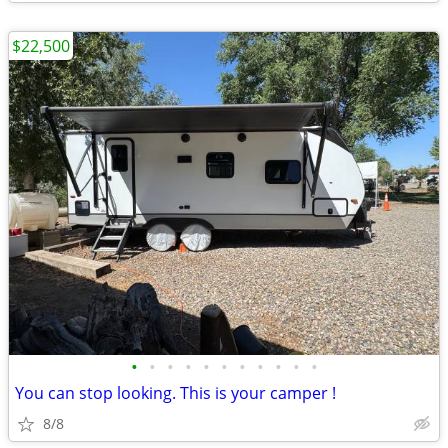
$22,500
•
•
•
•
•
•
•
•
•
•
•
You can stop looking. This is your camper !
8/8