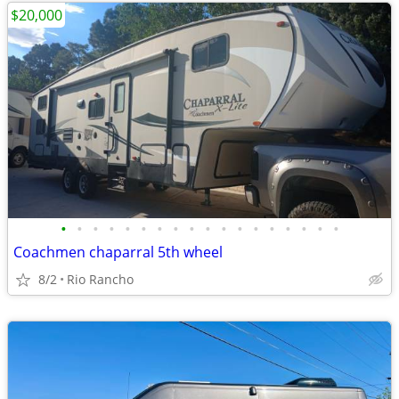
$20,000
•
•
•
•
•
•
•
•
•
•
•
•
•
•
•
•
•
•
Coachmen chaparral 5th wheel
8/2
Rio Rancho