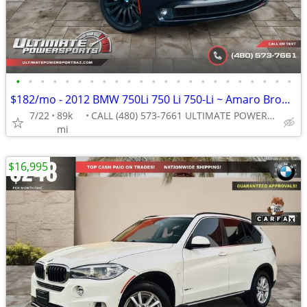
•
•
•
•
•
•
•
•
•
•
•
•
•
•
•
•
•
•
•
•
•
•
•
$182/mo - 2012 BMW 750Li 750 Li 750-Li ~ Amaro Brown Interior WE FINAN
7/22
89k
CALL (480) 573-7661 ULTIMATE POWERSPORTS
mi
$16,995