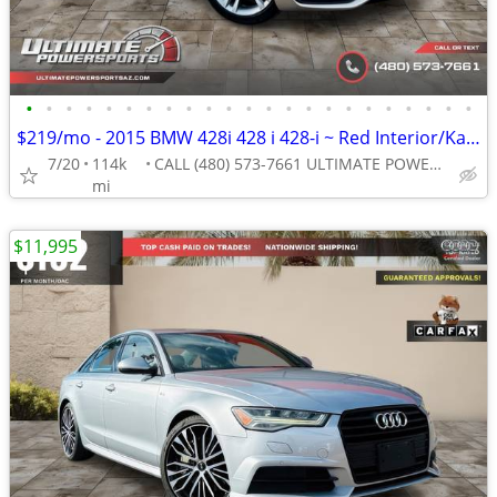
•
•
•
•
•
•
•
•
•
•
•
•
•
•
•
•
•
•
•
•
•
•
•
$219/mo - 2015 BMW 428i 428 i 428-i ~ Red Interior/Kalahari Beige Met
7/20
114k
CALL (480) 573-7661 ULTIMATE POWERSPORTS
mi
$11,995