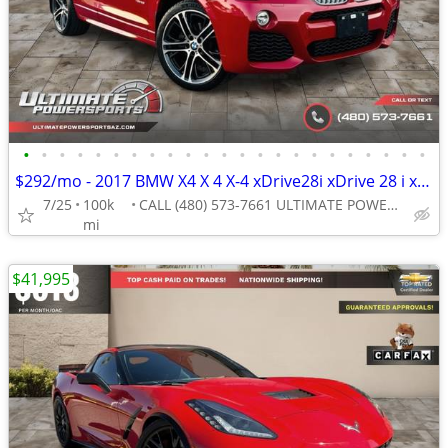
•
•
•
•
•
•
•
•
•
•
•
•
•
•
•
•
•
•
•
•
•
•
•
$292/mo - 2017 BMW X4 X 4 X-4 xDrive28i xDrive 28 i xDrive-28-i M Spor
7/25
100k
CALL (480) 573-7661 ULTIMATE POWERSPORTS
mi
$41,995