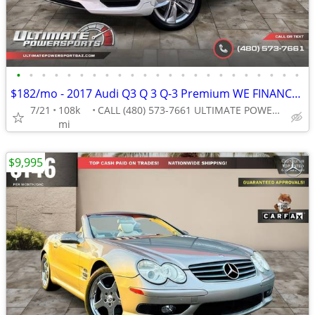
•
•
•
•
•
•
•
•
•
•
•
•
•
•
•
•
•
•
•
•
•
•
•
$182/mo - 2017 Audi Q3 Q 3 Q-3 Premium WE FINANCE ALL CREDIT! DRIVE TO
7/21
108k
CALL (480) 573-7661 ULTIMATE POWERSPORTS
mi
$9,995