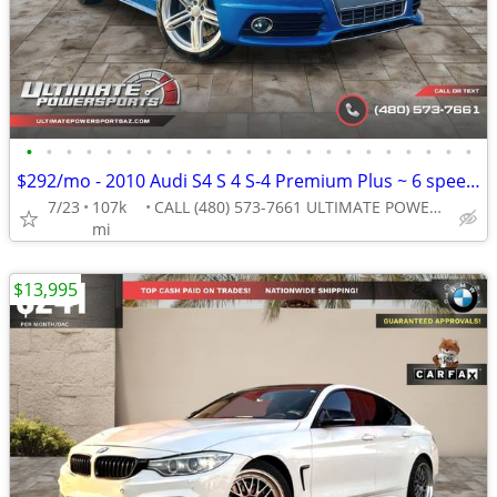
•
•
•
•
•
•
•
•
•
•
•
•
•
•
•
•
•
•
•
•
•
•
•
$292/mo - 2010 Audi S4 S 4 S-4 Premium Plus ~ 6 speed ~ Sprint Blue Pe
7/23
107k
CALL (480) 573-7661 ULTIMATE POWERSPORTS
mi
$13,995