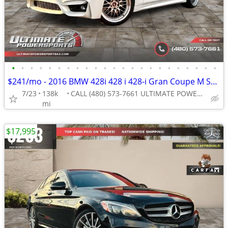
•
•
•
•
•
•
•
•
•
•
•
•
•
•
•
•
•
•
•
•
•
•
•
$241/mo - 2016 BMW 428i 428 i 428-i Gran Coupe M Sport W/ Red Interior
7/23
138k
CALL (480) 573-7661 ULTIMATE POWERSPORTS
mi
$17,995