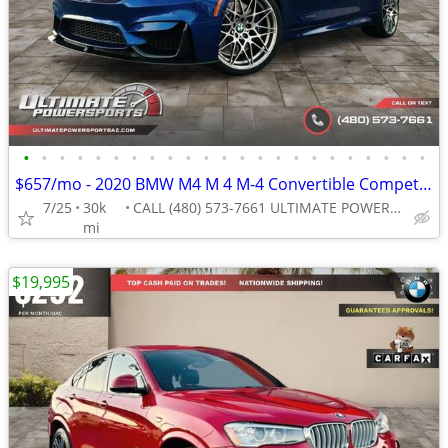
•
•
•
•
•
•
•
•
•
•
•
•
•
•
•
•
•
•
•
•
•
•
•
$657/mo - 2020 BMW M4 M 4 M-4 Convertible Competition WE FINANCE ALL C
7/25
30k
CALL (480) 573-7661 ULTIMATE POWERSPORTS
mi
$19,995