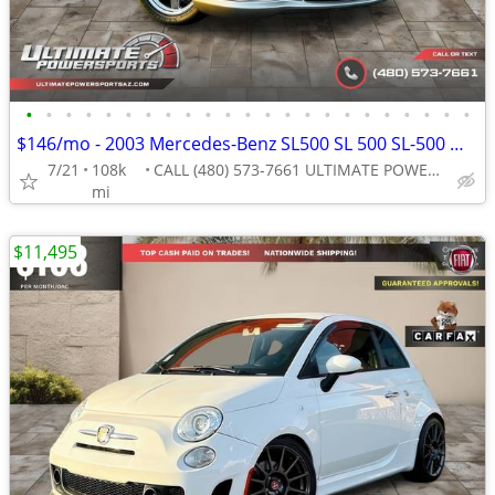
•
•
•
•
•
•
•
•
•
•
•
•
•
•
•
•
•
•
•
•
•
•
•
$146/mo - 2003 Mercedes-Benz SL500 SL 500 SL-500 WE FINANCE ALL CREDI
7/21
108k
CALL (480) 573-7661 ULTIMATE POWERSPORTS
mi
$11,495