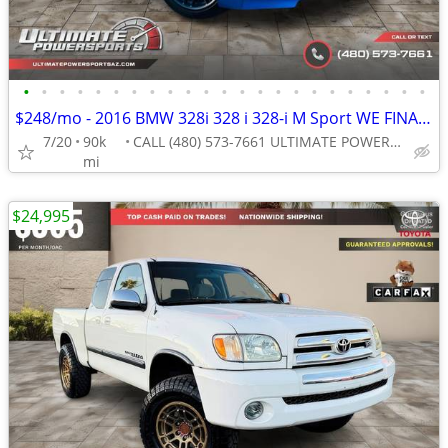
•
•
•
•
•
•
•
•
•
•
•
•
•
•
•
•
•
•
•
•
•
•
•
$248/mo - 2016 BMW 328i 328 i 328-i M Sport WE FINANCE ALL CREDIT! DRI
7/20
90k
CALL (480) 573-7661 ULTIMATE POWERSPORTS
mi
$24,995