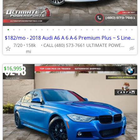
•
•
•
•
•
•
•
•
•
•
•
•
•
•
•
•
•
•
•
•
•
•
•
$182/mo - 2018 Audi A6 A 6 A-6 Premium Plus ~ S Line WE FINANCE ALL CR
7/20
158k
CALL (480) 573-7661 ULTIMATE POWERSPORTS
mi
$16,995