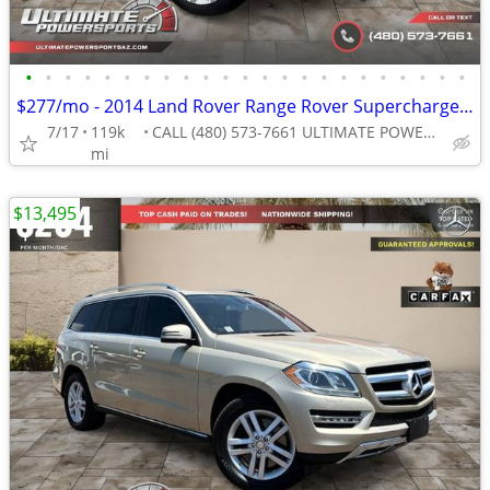
•
•
•
•
•
•
•
•
•
•
•
•
•
•
•
•
•
•
•
•
•
•
•
$277/mo - 2014 Land Rover Range Rover Supercharged LWB WE FINANCE ALL
7/17
119k
CALL (480) 573-7661 ULTIMATE POWERSPORTS
mi
$13,495