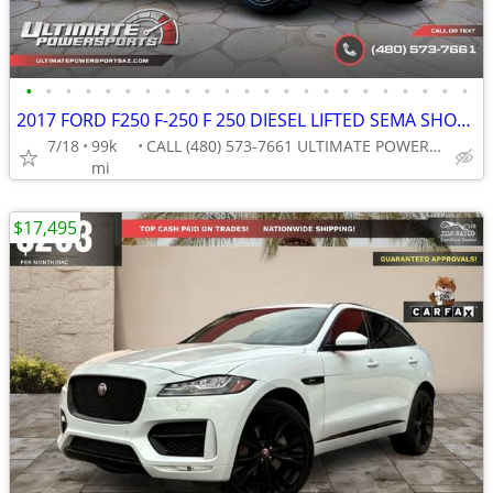
•
•
•
•
•
•
•
•
•
•
•
•
•
•
•
•
•
•
•
•
•
•
•
2017 FORD F250 F-250 F 250 DIESEL LIFTED SEMA SHOW TRUCK WOW!
7/18
99k
CALL (480) 573-7661 ULTIMATE POWERSPORTS
mi
$17,495