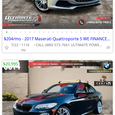
•
•
•
•
•
•
•
•
•
•
•
•
•
•
•
•
•
•
•
•
•
•
•
$204/mo - 2017 Maserati Quattroporte S WE FINANCE ALL CREDIT! DRIVE TO
7/22
111k
CALL (480) 573-7661 ULTIMATE POWERSPORTS
mi
$20,995