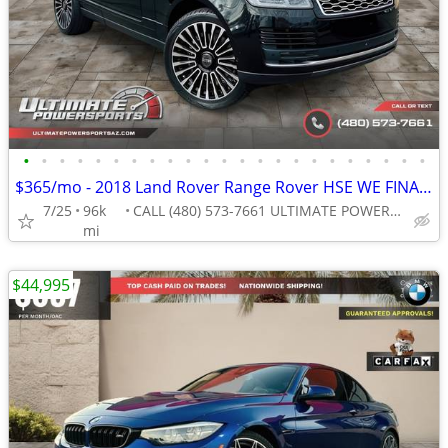
•
•
•
•
•
•
•
•
•
•
•
•
•
•
•
•
•
•
•
•
•
•
•
$365/mo - 2018 Land Rover Range Rover HSE WE FINANCE ALL CREDIT! DRIVE
7/25
96k
CALL (480) 573-7661 ULTIMATE POWERSPORTS
mi
$44,995