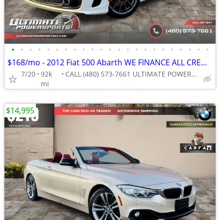
•
•
•
•
•
•
•
•
•
•
•
•
•
•
•
•
•
•
•
•
•
•
•
$168/mo - 2012 Fiat 500 Abarth WE FINANCE ALL CREDIT! DRIVE TODAY!
7/20
92k
CALL (480) 573-7661 ULTIMATE POWERSPORTS
mi
$14,995