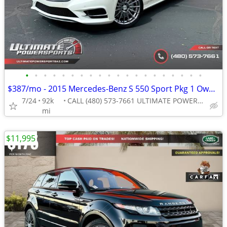
•
•
•
•
•
•
•
•
•
•
•
•
•
•
•
•
•
•
•
•
$387/mo - 2015 Mercedes-Benz S 550 Sport Pkg 1 Owner
7/24
92k
CALL (480) 573-7661 ULTIMATE POWERSPORTS
mi
$11,995