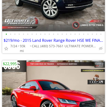
•
•
•
•
•
•
•
•
•
•
•
•
•
•
•
•
•
•
•
•
•
•
•
$219/mo - 2015 Land Rover Range Rover HSE WE FINANCE ALL CREDIT! DRIVE
7/24
93k
CALL (480) 573-7661 ULTIMATE POWERSPORTS
mi
$22,995