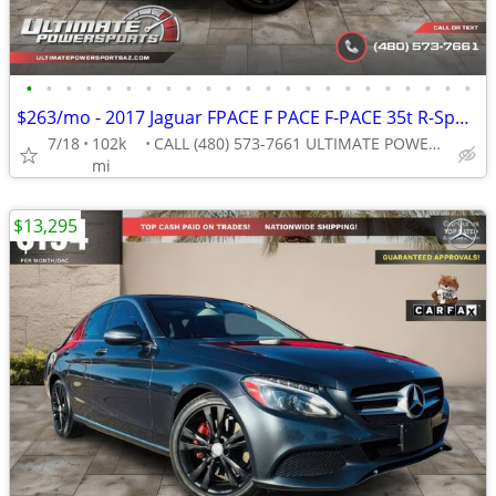
•
•
•
•
•
•
•
•
•
•
•
•
•
•
•
•
•
•
•
•
•
•
•
$263/mo - 2017 Jaguar FPACE F PACE F-PACE 35t R-Sport ~1 Owner/Dealer
7/18
102k
CALL (480) 573-7661 ULTIMATE POWERSPORTS
mi
$13,295