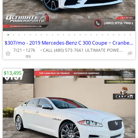
•
•
•
•
•
•
•
•
•
•
•
•
•
•
•
•
•
•
•
•
•
•
•
$307/mo - 2019 Mercedes-Benz C 300 Coupe ~ Cranberry Red Interior WE F
7/21
127k
CALL (480) 573-7661 ULTIMATE POWERSPORTS
mi
$13,495