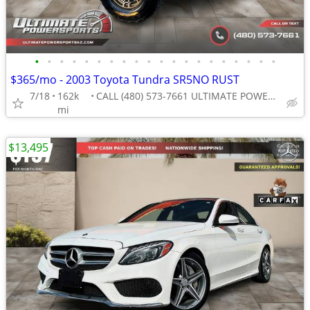
•
•
•
•
•
•
•
•
•
•
•
•
•
•
•
•
•
•
•
•
$365/mo - 2003 Toyota Tundra SR5NO RUST
7/18
162k
CALL (480) 573-7661 ULTIMATE POWERSPORTS
mi
$13,495