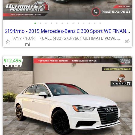
•
•
•
•
•
•
•
•
•
•
•
•
•
$194/mo - 2015 Mercedes-Benz C 300 Sport WE FINANCE ALL CREDIT! DRIVE
7/17
107k
CALL (480) 573-7661 ULTIMATE POWERSPORTS
mi
$12,495