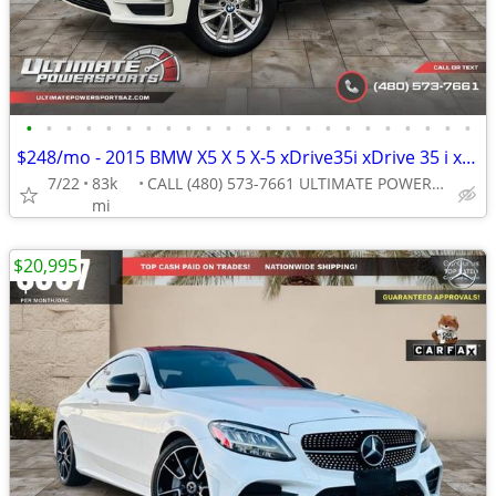
•
•
•
•
•
•
•
•
•
•
•
•
•
•
•
•
•
•
•
•
•
•
•
$248/mo - 2015 BMW X5 X 5 X-5 xDrive35i xDrive 35 i xDrive-35-i W/ 3rd
7/22
83k
CALL (480) 573-7661 ULTIMATE POWERSPORTS
mi
$20,995