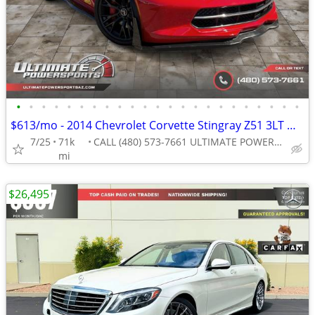
•
•
•
•
•
•
•
•
•
•
•
•
•
•
•
•
•
•
•
•
•
•
•
$613/mo - 2014 Chevrolet Corvette Stingray Z51 3LT WE FINANCE ALL CRED
7/25
71k
CALL (480) 573-7661 ULTIMATE POWERSPORTS
mi
$26,495