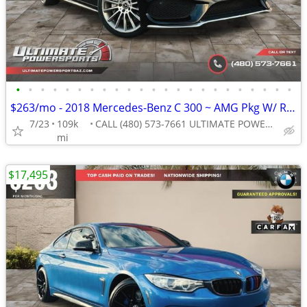
•
•
•
•
•
•
•
•
•
•
•
•
•
•
•
•
•
•
•
•
•
•
•
$263/mo - 2018 Mercedes-Benz C 300 ~ AMG Pkg W/ Red Interior WE FINANC
7/23
109k
CALL (480) 573-7661 ULTIMATE POWERSPORTS
mi
$17,495