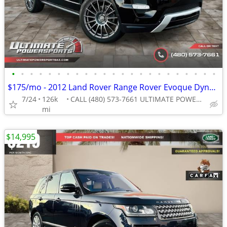
•
•
•
•
•
•
•
•
•
•
•
•
•
•
•
•
•
•
•
•
•
•
•
$175/mo - 2012 Land Rover Range Rover Evoque Dynamic Premium WE FINANC
7/24
126k
CALL (480) 573-7661 ULTIMATE POWERSPORTS
mi
$14,995