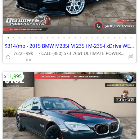
•
•
•
•
•
•
•
•
•
•
•
•
•
•
•
•
•
•
•
•
•
•
•
$314/mo - 2015 BMW M235i M 235 i M-235-i xDrive WE FINANCE ALL CREDIT
7/22
99k
CALL (480) 573-7661 ULTIMATE POWERSPORTS
mi
$11,995