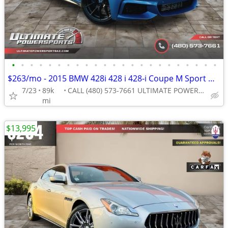
•
•
•
•
•
•
•
•
•
•
•
•
•
•
•
•
•
•
•
•
•
•
•
$263/mo - 2015 BMW 428i 428 i 428-i Coupe M Sport WE FINANCE ALL CREDI
7/23
89k
CALL (480) 573-7661 ULTIMATE POWERSPORTS
mi
$13,995