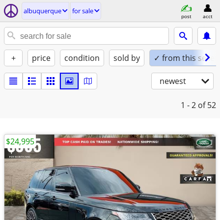
albuquerque
for sale
post
acct
+
price
condition
sold by
✓ from this seller
newest
1 - 2
of 52
$24,995