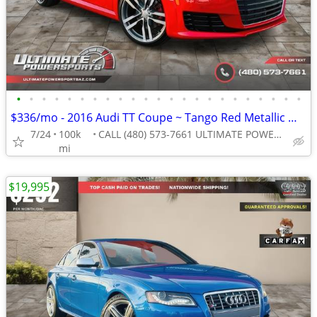
•
•
•
•
•
•
•
•
•
•
•
•
•
•
•
•
•
•
•
•
•
•
•
$336/mo - 2016 Audi TT Coupe ~ Tango Red Metallic WE FINANCE ALL CREDI
7/24
100k
CALL (480) 573-7661 ULTIMATE POWERSPORTS
mi
$19,995