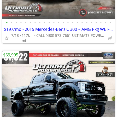
•
•
•
•
•
•
•
•
•
•
•
•
•
•
•
•
•
•
•
•
•
•
•
$197/mo - 2015 Mercedes-Benz C 300 ~ AMG Pkg WE FINANCE ALL CREDIT! DR
7/18
117k
CALL (480) 573-7661 ULTIMATE POWERSPORTS
mi
$69,995