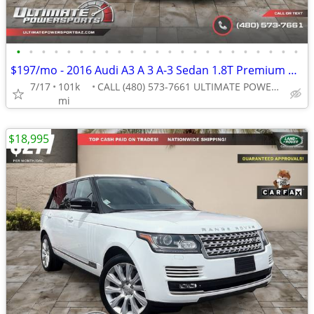
•
•
•
•
•
•
•
•
•
•
•
•
•
•
•
•
•
•
•
•
•
•
•
$197/mo - 2016 Audi A3 A 3 A-3 Sedan 1.8T Premium WE FINANCE ALL CREDI
7/17
101k
CALL (480) 573-7661 ULTIMATE POWERSPORTS
mi
$18,995